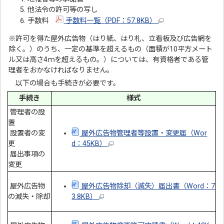
他法令の許可等の写し
手数料
手数料一覧（PDF：57.8KB）
※許可を得た屋外広告物（はり紙、はり札、立看板及び広告網を
除く。）のうち、一定の基準を超えるもの（面積が10平方メート
ル又は高さ4ｍを超えるもの。）については、有資格者である管
理者をおかなければなりません。
以下の場合も手続きが必要です。
手続き
様式
管理者の設
置
設置者の変
屋外広告物管理者等設置・変更届（Wor
更
d：45KB）
届出事項の
変更
屋外広告物
屋外広告物除却（滅失）届出書（Word：7
の滅失・除却
3.8KB）