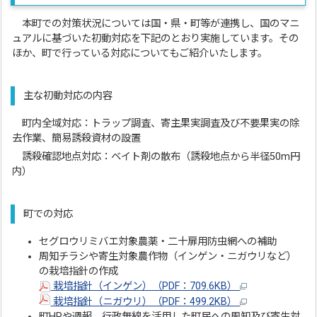
本町での対策状況については国・県・町等が連携し、国のマニ
ュアルに基づいた初動対応を下記のとおり実施しています。その
ほか、町で行っている対応についてもご紹介いたします。
主な初動対応の内容
町内全域対応：トラップ調査、寄主果実調査及び不要果実の除
去作業、簡易誘殺資材の設置
誘殺確認地点対応：ベイト剤の散布（誘殺地点から半径50m円
内）
町での対応
セグロウリミバエ対象農薬・二十扉用防虫網への補助
周知チラシや寄生対象農作物（インゲン・ニガウリなど）
の栽培指針の作成
栽培指針（インゲン）（PDF：709.6KB）
栽培指針（ニガウリ）（PDF：499.2KB）
町HPや週報、行政無線を活用した町民への周知及び寄生対