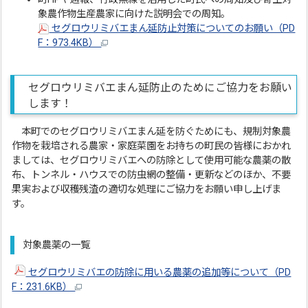
象農作物生産農家に向けた説明会での周知。
セグロウリミバエまん延防止対策についてのお願い（PD
F：973.4KB）
セグロウリミバエまん延防止のためにご協力をお願い
します！
本町でのセグロウリミバエまん延を防ぐためにも、規制対象農
作物を栽培される農家・家庭菜園をお持ちの町民の皆様におかれ
ましては、セグロウリミバエへの防除として使用可能な農薬の散
布、トンネル・ハウスでの防虫網の整備・更新などのほか、不要
果実および収穫残渣の適切な処理にご協力をお願い申し上げま
す。
対象農薬の一覧
セグロウリミバエの防除に用いる農薬の追加等について（PD
F：231.6KB）