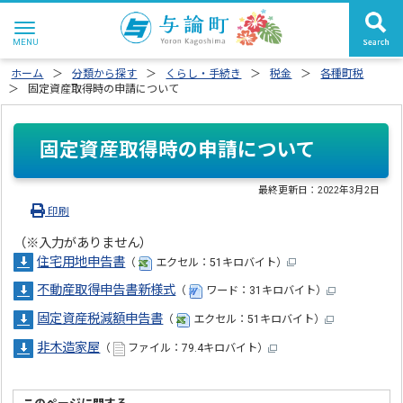
ホーム
分類から探す
くらし・手続き
税金
各種町税
固定資産取得時の申請について
固定資産取得時の申請について
最終更新日：
2022年3月2日
印刷
（※入力がありません）
住宅用地申告書
（
エクセル：51キロバイト）
不動産取得申告書新様式
（
ワード：31キロバイト）
固定資産税減額申告書
（
エクセル：51キロバイト）
非木造家屋
（
ファイル：79.4キロバイト）