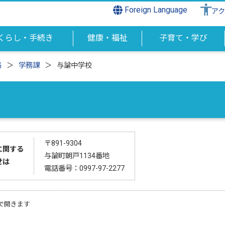
Foreign Language
ア
くらし・手続き
健康・福祉
子育て・学び
局
学務課
与論中学校
〒891-9304
に関する
与論町朝戸1134番地
せは
電話番号：0997-97-2277
で開きます