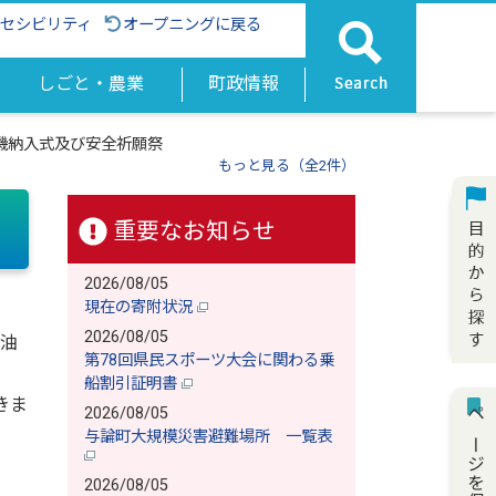
クセシビリティ
オープニングに戻る
しごと・農業
町政情報
機納入式及び安全祈願祭
もっと見る（全2件）
重要なお知らせ
2026/08/05
現在の寄附状況
2026/08/05
た油
第78回県民スポーツ大会に関わる乗
船割引証明書
きま
2026/08/05
ページを保存
与論町大規模災害避難場所 一覧表
2026/08/05