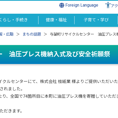
Foreign Language
ア
くらし・手続き
健康・福祉
子育て・学び
報・広聴
まちの話題
与論町リサイクルセンター 油圧プレス
ー 油圧プレス機納入式及び安全祈願祭
イクルセンターにて、株式会社 桂紙業 様よりご提供いただい
されました。
たり、全国で74箇所目に本町に油圧プレス機を寄贈していただ
ただきます。