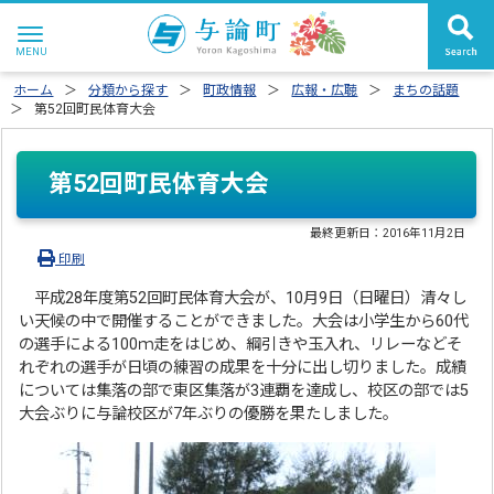
ホーム
分類から探す
町政情報
広報・広聴
まちの話題
第52回町民体育大会
第52回町民体育大会
最終更新日：
2016年11月2日
印刷
平成28年度第52回町民体育大会が、10月9日（日曜日）清々し
い天候の中で開催することができました。大会は小学生から60代
の選手による100ｍ走をはじめ、綱引きや玉入れ、リレーなどそ
れぞれの選手が日頃の練習の成果を十分に出し切りました。成績
については集落の部で東区集落が3連覇を達成し、校区の部では5
大会ぶりに与論校区が7年ぶりの優勝を果たしました。