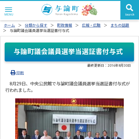
ホーム
分類から探す
町政情報
広報・広聴
まちの話題
与論町議会議員選挙当選証書付与式
与論町議会議員選挙当選証書付与式
最終更新日：
2016年8月30日
印刷
8月29日、中央公民館で与論町議会議員選挙当選証書付与式が
行われました。