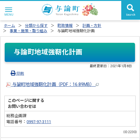
ホーム
分類から探す
町政情報
計画・方針
事業・施策・取り組み
与論町地域強靭化計画
与論町地域強靭化計画
最終更新日：
2021年1月8日
印刷
与論町地域強靭化計画（PDF：16.89MB）
このページに関する
お問い合わせは
総務企画課
電話番号：
0997-97-3111
（ID:2230）