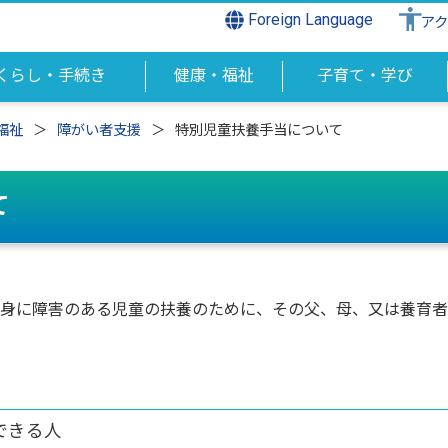
Foreign Language
ア
くらし・手続き
健康・福祉
子育て・学び
福祉
障がい者支援
特別児童扶養手当について
て
身に障害のある児童の扶養のために、その父、母、又は養育者
できる人