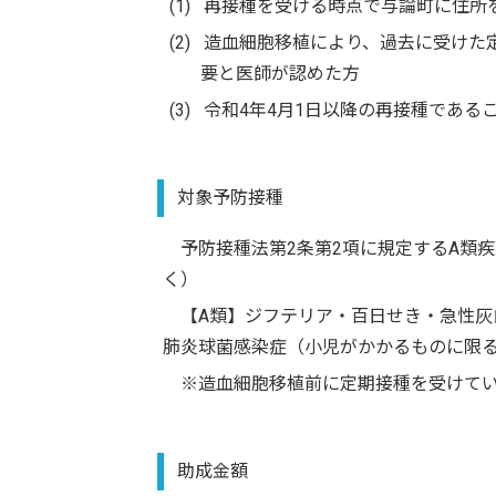
(1) 再接種を受ける時点で与論町に住所
(2) 造血細胞移植により、過去に受け
要と医師が認めた方
(3) 令和4年4月1日以降の再接種である
対象予防接種
予防接種法第2条第2項に規定するA類疾
く）
【A類】ジフテリア・百日せき・急性灰白
肺炎球菌感染症（小児がかかるものに限
※造血細胞移植前に定期接種を受けてい
助成金額