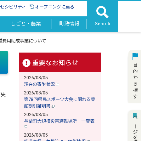
クセシビリティ
オープニングに戻る
しごと・農業
町政情報
種費用助成事業について
重要なお知らせ
2026/08/05
現在の寄附状況
2026/08/05
消失
第78回県民スポーツ大会に関わる乗
船割引証明書
2026/08/05
ページを保存
与論町大規模災害避難場所 一覧表
2026/08/05