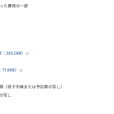
った費用の一部
）
：265.2KB）
71.6KB）
書類（母子手帳または予診票の写し）
帳の写し