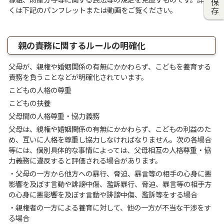
縁組、財産分与等に関する民法等の規定を見直すものです。詳し
くは下記のパンフレットまたは動画をご覧ください。
親の責務に関するルールの明確化
父母が、親権や婚姻関係の有無にかかわらず、こどもを養育する
責務を負うことなどが明確化されています。
こどもの人格の尊重
こどもの扶養
父母間の人格尊重・協力義務
父母は、親権や婚姻関係の有無にかかわらず、こどもの利益のた
め、互いに人格を尊重し協力しなければなりません。次の各場合
等には、個別具体的な事情によっては、父母相互の人格尊重・協
力義務に違反すると評価される場合があります。
・父母の一方から他方への暴行、脅迫、暴言等の相手の心身に悪
影響を及ぼす言動や誹謗中傷、濫訴暴行、脅迫、暴言等の相手方
の心身に悪影響を及ぼす言動や誹謗中傷、濫訴等をする場合
・親権者の一方による養育に対して、他の一方が不当な干渉をす
る場合