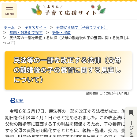
ホーム
子育てサイト
分類から探す（子育てサイト）
年齢・対象別で探す
妊娠・出産
民法等の一部を改正する法律（父母の離婚後の子の養育に関する見直しに
ついて）
民法等の一部を改正する法律（父母
の離婚後の子の養育に関する見直し
について）
最終更新日：
2026年2月18日
印刷
令和６年５月17日、民法等の一部を改正する法律が成立、施行
ページを保存
期日を令和８年４月１日からと定められました。この改正法は、
父母の離婚等に直面する子の利益を確保するため、子の養育に関
する父母の責務を明確化するとともに、親権・監護、交流、養子