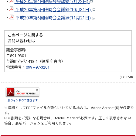
・
平成20年第4回臨時会会議録(7月22日)
・
平成20年第5回臨時会会議録(10月31日)
・
平成20年第6回臨時会会議録(11月21日)
このページに関する
お問い合わせは
議会事務局
〒891-9301
与論町茶花1418-1（役場庁舎内）
電話番号：
0997-97-3201
（ID:8858）
別ウィンドウで開きます
※資料としてPDFファイルが添付されている場合は、
Adobe Acrobat(R)
が必要で
す。
PDF書類をご覧になる場合は、
Adobe Reader
が必要です。正しく表示されない
場合、最新バージョンをご利用ください。